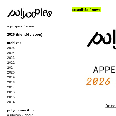
actualités / news
à propos / about
2026 (bientôt / soon)
archives
2025
2024
2023
2022
2021
2020
2019
2018
2017
2016
2015
2014
polycopies &co
à propos / about